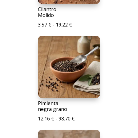
Cilantro
Molido
Rango
3.57
€
-
19.22
€
de
precios:
desde
3.57 €
hasta
19.22 €
Pimienta
negra grano
Rango
12.16
€
-
98.70
€
de
precios: