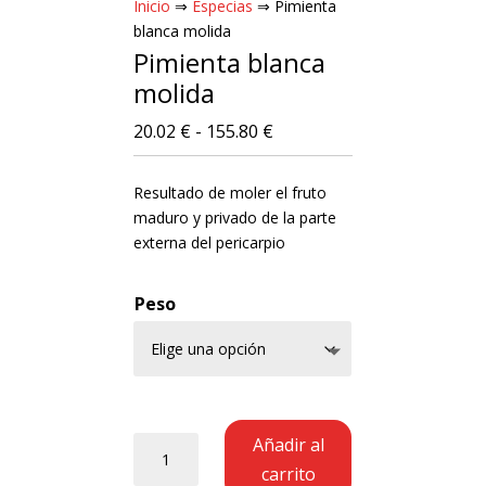
Inicio
⇒
Especias
⇒ Pimienta
blanca molida
Pimienta blanca
molida
Rango
20.02
€
-
155.80
€
de
precios:
Resultado de moler el fruto
desde
maduro y privado de la parte
20.02 €
externa del pericarpio
hasta
155.80 €
Peso
Pimienta
Añadir al
blanca
carrito