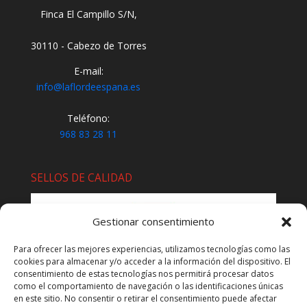
Finca El Campillo S/N,
30110 - Cabezo de Torres
E-mail:
info@laflordeespana.es
Teléfono:
968 83 28 11
SELLOS DE CALIDAD
Gestionar consentimiento
Para ofrecer las mejores experiencias, utilizamos tecnologías como las
cookies para almacenar y/o acceder a la información del dispositivo. El
consentimiento de estas tecnologías nos permitirá procesar datos
como el comportamiento de navegación o las identificaciones únicas
en este sitio. No consentir o retirar el consentimiento puede afectar