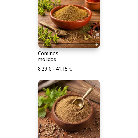
Cominos
molidos
Rango
8.29
€
-
41.15
€
de
precios:
desde
8.29 €
hasta
41.15 €