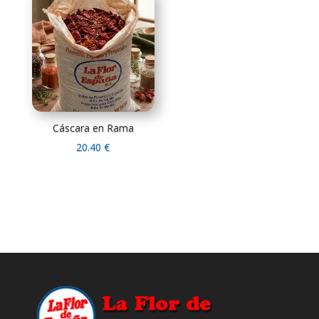
desde
18.91 €
4.71 €
hasta
hasta
91.79 €
22.03 €
Cáscara en Rama
20.40
€