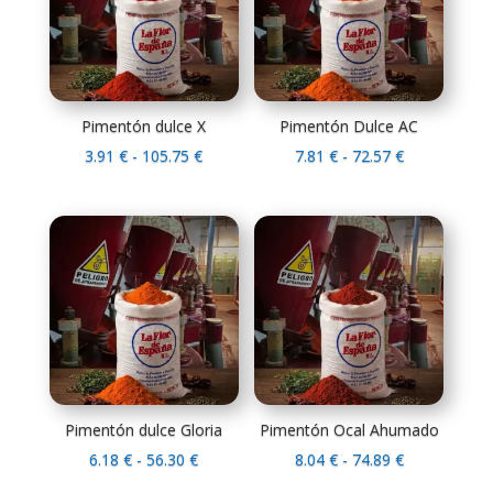
Pimentón dulce X
Pimentón Dulce AC
Rango
Rango
3.91
€
-
105.75
€
7.81
€
-
72.57
€
de
de
precios:
precios:
desde
desde
3.91 €
7.81 €
hasta
hasta
105.75 €
72.57 €
Pimentón dulce Gloria
Pimentón Ocal Ahumado
Rango
Rango
6.18
€
-
56.30
€
8.04
€
-
74.89
€
de
de