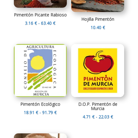
Pimentón Picante Rabioso
Hojilla Pimentón
Rango
3.16
€
-
63.40
€
10.40
€
de
precios:
desde
3.16 €
hasta
63.40 €
Pimentón Ecológico
D.O.P. Pimentón de
Murcia
Rango
18.91
€
-
91.79
€
Rango
4.71
€
-
22.03
€
de
de
precios:
precios:
desde