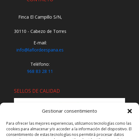
Finca El Campillo S/N,
30110 - Cabezo de Torres
E-mail:
info@laflordeespana.es
Teléfono:
968 83 28 11
SELLOS DE CALIDAD
Gestionar consentimiento
Para ofrecer las mejores experiencias, utilizamos tecnologías como las
cookies para almacenar y/o acceder a la información del dispositivo. El
consentimiento de estas tecnologías nos permitirá procesar datos