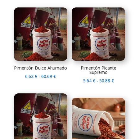
precios:
precios:
desde
desde
6.18 €
8.04 €
hasta
hasta
56.30 €
74.89 €
Pimentón Dulce Ahumado
Pimentón Picante
Supremo
Rango
6.62
€
-
60.69
€
Rango
5.64
€
-
50.88
€
de
de
precios:
precios:
desde
desde
6.62 €
5.64 €
hasta
hasta
60.69 €
50.88 €