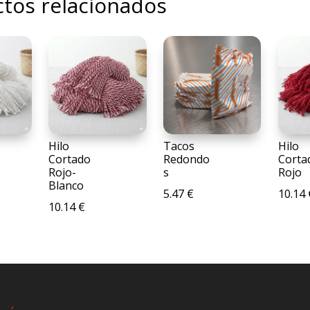
tos relacionados
Hilo
Tacos
Hilo
Cortado
Redondo
Corta
Rojo-
s
Rojo
Blanco
5.47
€
10.14
10.14
€