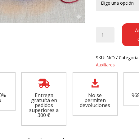
Hilo
A
Ovillos
Rojo
cantidad
SKU:
N/D
Categoría
Auxiliares


00%
Entrega
No se
968
o
gratuíta en
permiten
pedidos
devoluciones
superiores a
300 €