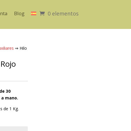
nta
Blog
0 elementos
xiliares
⇒ Hilo
 Rojo
de 30
r a mano.
s de 1 Kg.