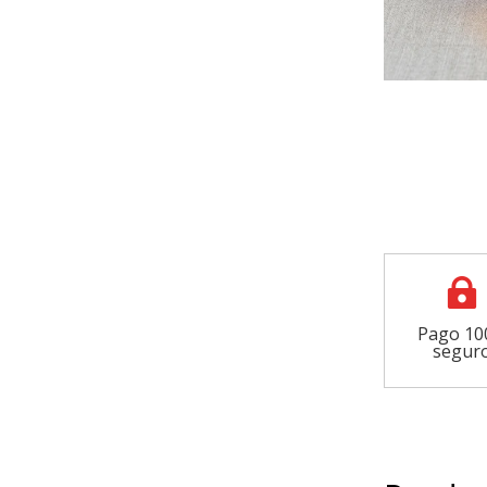

Pago 1
segur