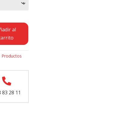
ñadir al
carrito
:
Productos

 83 28 11