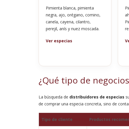
Pimienta blanca, pimienta
Pi
negra, ajo, orégano, comino,
ah
canela, cayena, cilantro,
Pi
perejil, anís y nuez moscada.
re
Ver especias
V
¿Qué tipo de negocios
La búsqueda de
distribuidores de especias
su
de comprar una especia concreta, sino de cont
Tipo de cliente
Productos recome