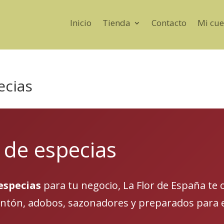
Inicio
Tienda
Contacto
Mi cue
ecias
 de especias
especias
para tu negocio, La Flor de España te 
mentón, adobos, sazonadores y preparados para