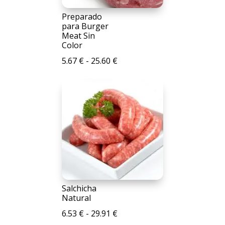
Preparado
para Burger
Meat Sin
Color
Rango
5.67
€
-
25.60
€
de
precios:
desde
5.67 €
hasta
25.60 €
Salchicha
Natural
Rango
6.53
€
-
29.91
€