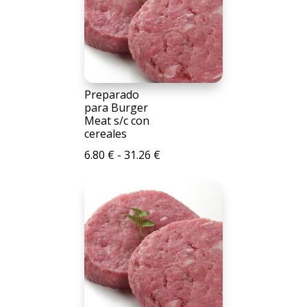
Preparado
para Burger
Meat s/c con
cereales
Rango
6.80
€
-
31.26
€
de
precios:
desde
6.80 €
hasta
31.26 €