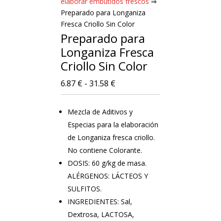
elaborar embutidos frescos
⇒
Preparado para Longaniza
Fresca Criollo Sin Color
Preparado para
Longaniza Fresca
Criollo Sin Color
Rango
6.87
€
-
31.58
€
de
precios:
Mezcla de Aditivos y
desde
Especias para la elaboración
6.87 €
de Longaniza fresca criollo.
hasta
No contiene Colorante.
31.58 €
DOSIS: 60 g/kg de masa.
ALÉRGENOS: LÁCTEOS Y
SULFITOS.
INGREDIENTES: Sal,
Dextrosa, LACTOSA,