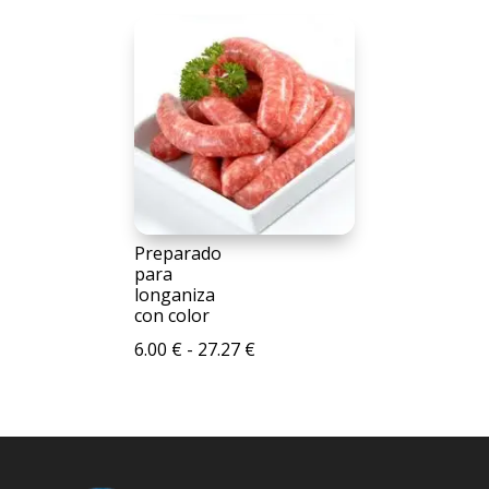
de
precios:
desde
6.53 €
hasta
29.91 €
Preparado
para
longaniza
con color
Rango
6.00
€
-
27.27
€
de
precios:
desde
6.00 €