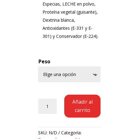
Especias, LECHE en polvo,
Proteína vegetal (guisante),
Dextrina blanca,
Antioxidantes (E-331 y E-
301) y Conservador (E-224).
Peso
Preparado
Añadir al
para
carrito
Longaniza
Fresca
Criollo
SKU:
N/D
Categoría:
Sin