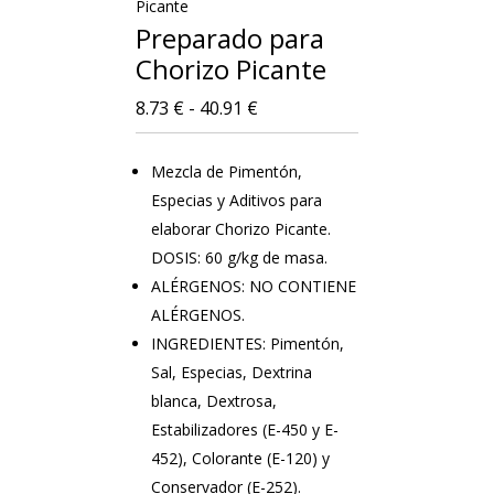
Picante
Preparado para
Chorizo Picante
Rango
8.73
€
-
40.91
€
de
precios:
Mezcla de Pimentón,
desde
Especias y Aditivos para
8.73 €
elaborar Chorizo Picante.
hasta
DOSIS: 60 g/kg de masa.
40.91 €
ALÉRGENOS: NO CONTIENE
ALÉRGENOS.
INGREDIENTES: Pimentón,
Sal, Especias, Dextrina
blanca, Dextrosa,
Estabilizadores (E-450 y E-
452), Colorante (E-120) y
Conservador (E-252).