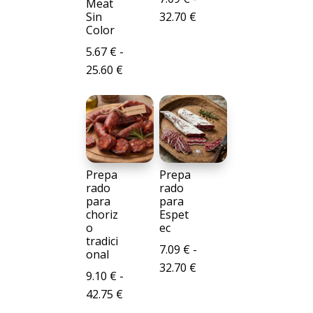
Meat
Rango
Sin
32.70
€
Color
de
5.67
€
-
precios:
Rango
25.60
€
desde
de
7.09 €
precios:
hasta
desde
32.70 €
5.67 €
hasta
Prepa
Prepa
25.60 €
rado
rado
para
para
choriz
Espet
o
ec
tradici
7.09
€
-
onal
Rango
32.70
€
9.10
€
-
de
Rango
42.75
€
precios:
de