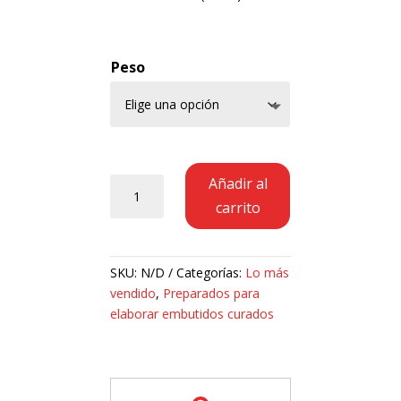
Peso
Preparado
Añadir al
para
carrito
Chorizo
Picante
cantidad
SKU:
N/D
Categorías:
Lo más
vendido
,
Preparados para
elaborar embutidos curados