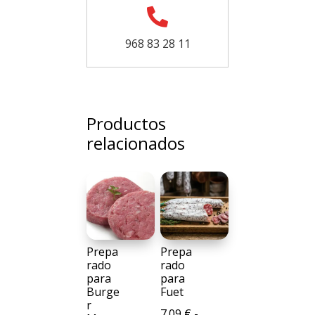

968 83 28 11
Productos
relacionados
Prepa
Prepa
rado
rado
para
para
Burge
Fuet
r
7.09
€
-