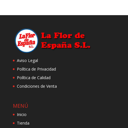
desde
precios:
7.09 €
desde
hasta
9.10 €
32.70 €
hasta
42.75 €
Aviso Legal
Política de Privacidad
Política de Calidad
Condiciones de Venta
MENÚ
Inicio
Tienda