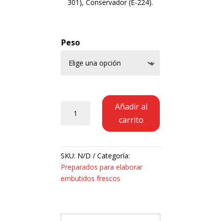
301), Conservador (E-224).
Peso
Preparado
Añadir al
para
carrito
Burger
Meat
s/c
SKU:
N/D
Categoría:
con
Preparados para elaborar
cereales
embutidos frescos
cantidad