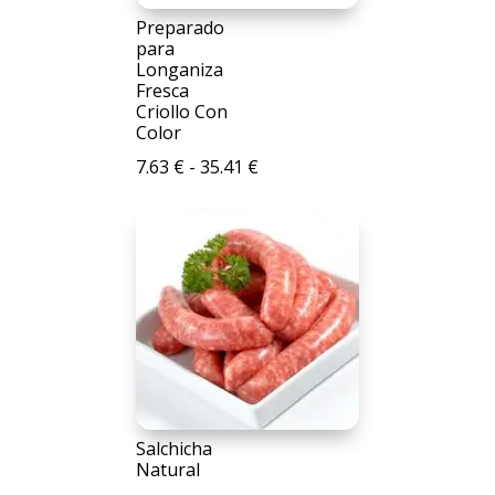
Preparado
para
Longaniza
Fresca
Criollo Con
Color
Rango
7.63
€
-
35.41
€
de
precios:
desde
7.63 €
hasta
35.41 €
Salchicha
Natural