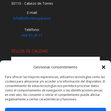
30110 - Cabezo de Torres
E-mail:
info@laflordeespana.es
Teléfono:
968 83 28 11
SELLOS DE CALIDAD
Gestionar consentimiento
Para ofrecer las mejores experiencias, utilizamos tecnologías como las
cookies para almacenar y/o acceder a la información del dispositivo. El
consentimiento de estas tecnologías nos permitirá procesar datos
como el comportamiento de navegación o las identificaciones únicas
en este sitio. No consentir o retirar el consentimiento puede afectar
negativamente a ciertas características y funciones.