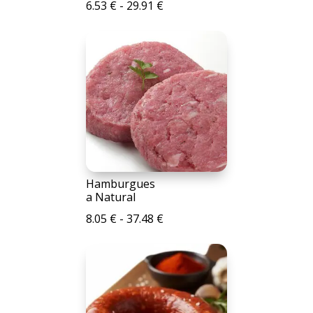
Rango
6.53
€
-
29.91
€
de
precios:
desde
6.53 €
hasta
29.91 €
Hamburgues
a Natural
Rango
8.05
€
-
37.48
€
de
precios:
desde
8.05 €
hasta