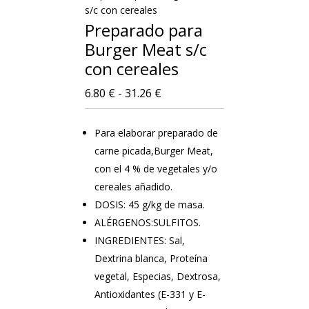
s/c con cereales
Preparado para
Burger Meat s/c
con cereales
Rango
6.80
€
-
31.26
€
de
precios:
Para elaborar preparado de
desde
carne picada,Burger Meat,
6.80 €
con el 4 % de vegetales y/o
hasta
cereales añadido.
31.26 €
DOSIS: 45 g/kg de masa.
ALÉRGENOS:SULFITOS.
INGREDIENTES: Sal,
Dextrina blanca, Proteína
vegetal, Especias, Dextrosa,
Antioxidantes (E-331 y E-