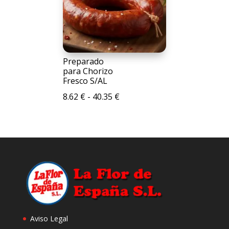
37.48 €
Preparado
para Chorizo
Fresco S/AL
Rango
8.62
€
-
40.35
€
de
precios:
desde
8.62 €
hasta
40.35 €
Aviso Legal