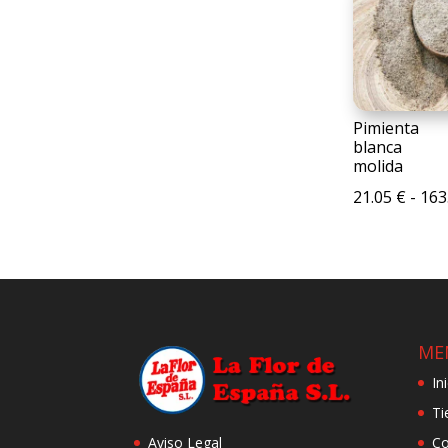
Pimienta
blanca
molida
21.05
€
-
163
ME
In
Ti
Aviso Legal
Co