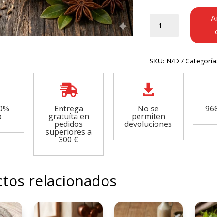
Anís
A
molido
cantidad
SKU:
N/D
Categoría


00%
Entrega
No se
968
o
gratuíta en
permiten
pedidos
devoluciones
superiores a
300 €
tos relacionados