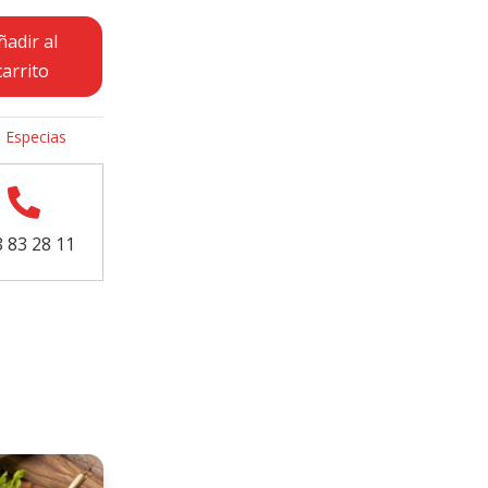
ñadir al
carrito
:
Especias

 83 28 11