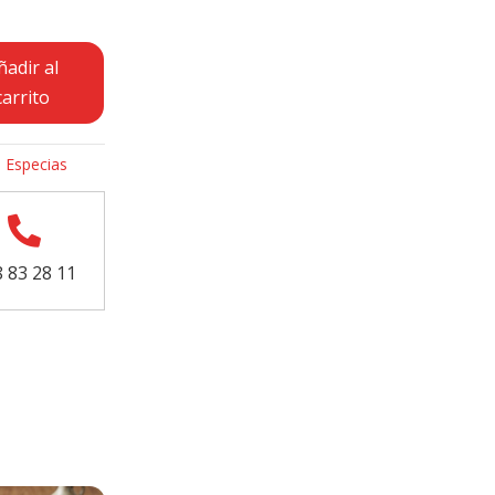
ñadir al
carrito
:
Especias

 83 28 11