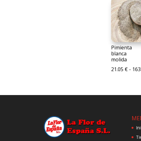
Pimienta
blanca
molida
21.05
€
-
163
ME
In
Ti