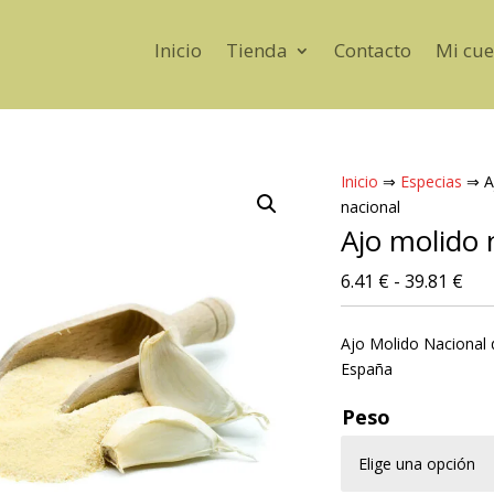
Inicio
Tienda
Contacto
Mi cue
Inicio
⇒
Especias
⇒ A
nacional
Ajo molido 
Ra
6.41
€
-
39.81
€
de
prec
Ajo Molido Nacional 
des
España
6.4
has
Peso
39.