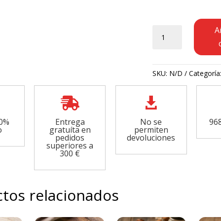
Ajo
A
molido
nacional
cantidad
SKU:
N/D
Categoría


00%
Entrega
No se
968
o
gratuíta en
permiten
pedidos
devoluciones
superiores a
300 €
tos relacionados