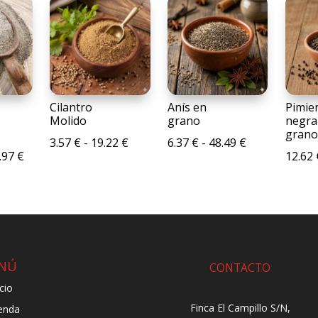
Cilantro
Anís en
Pimie
Molido
grano
negra
grano
Rango
Rango
3.57
€
-
19.22
€
6.37
€
-
48.49
€
Rango
.97
€
12.62
de
de
de
precios:
precios:
precios:
desde
desde
desde
3.57 €
6.37 €
21.05 €
hasta
hasta
hasta
19.22 €
48.49 €
NÚ
163.97 €
CONTACTO
icio
Finca El Campillo S/N,
enda