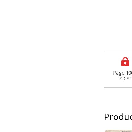

Pago 1
segur
Produc